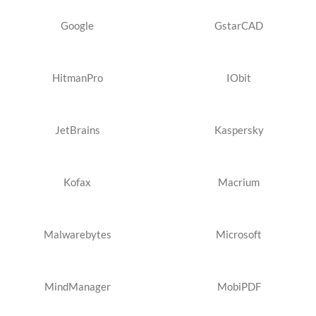
Google
GstarCAD
HitmanPro
IObit
JetBrains
Kaspersky
Kofax
Macrium
Malwarebytes
Microsoft
MindManager
MobiPDF