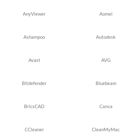
AnyViewer
Aomei
Ashampoo
Autodesk
Avast
AVG
Bitdefender
Bluebeam
BricsCAD
Canva
CCleaner
CleanMyMac