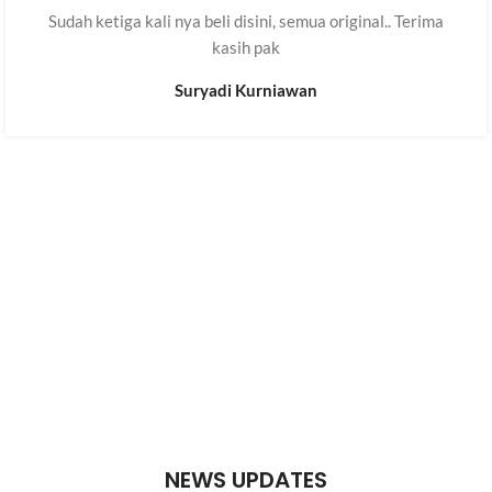
Sudah ketiga kali nya beli disini, semua original.. Terima
kasih pak
Suryadi Kurniawan
Aprinotech - Jual Software Original Termurah Indonesia
What Our Clients Say
5.00 rating
(60 reviews)
NEWS UPDATES