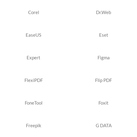
Corel
Dr.Web
EaseUS
Eset
Expert
Figma
FlexiPDF
Flip PDF
FoneTool
Foxit
Freepik
G DATA