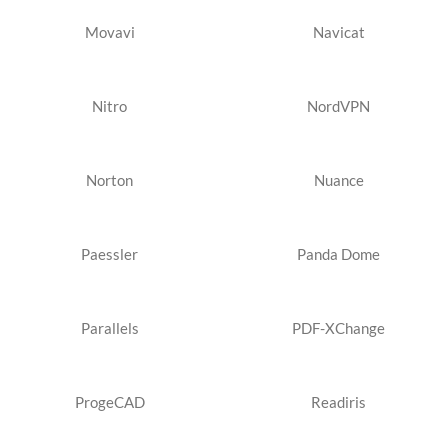
Movavi
Navicat
Nitro
NordVPN
Norton
Nuance
Paessler
Panda Dome
Parallels
PDF-XChange
ProgeCAD
Readiris