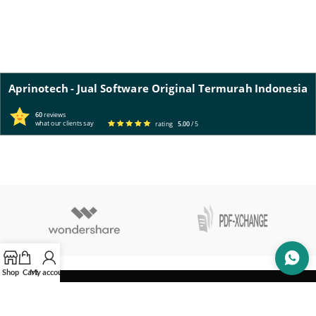
Aprinotech - Jual Software Original Termurah Indonesia
60
reviews
what our clients say
rating
5.00
/ 5
Shop
Cart
My account