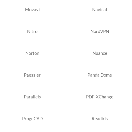
Movavi
Navicat
Nitro
NordVPN
Norton
Nuance
Paessler
Panda Dome
Parallels
PDF-XChange
ProgeCAD
Readiris