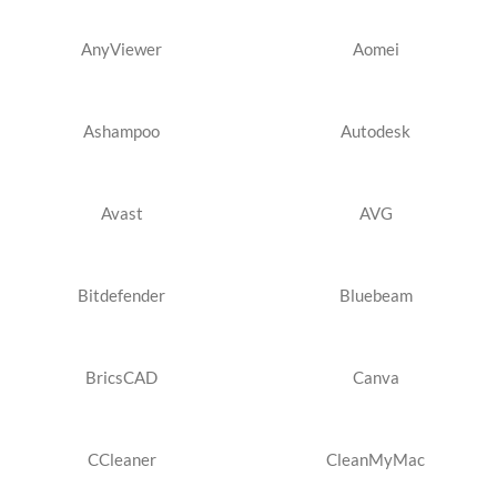
AnyViewer
Aomei
Ashampoo
Autodesk
Avast
AVG
Bitdefender
Bluebeam
BricsCAD
Canva
CCleaner
CleanMyMac