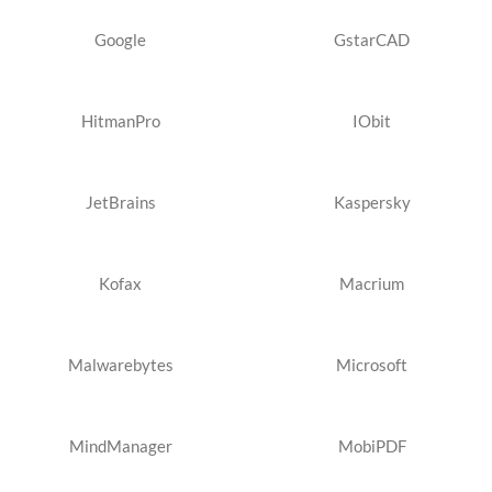
Google
GstarCAD
HitmanPro
IObit
JetBrains
Kaspersky
Kofax
Macrium
Malwarebytes
Microsoft
MindManager
MobiPDF