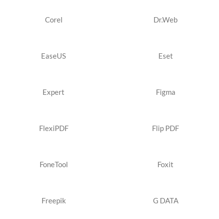
Corel
Dr.Web
EaseUS
Eset
Expert
Figma
FlexiPDF
Flip PDF
FoneTool
Foxit
Freepik
G DATA