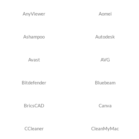
AnyViewer
Aomei
Ashampoo
Autodesk
Avast
AVG
Bitdefender
Bluebeam
BricsCAD
Canva
CCleaner
CleanMyMac