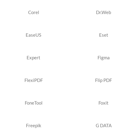
Corel
Dr.Web
EaseUS
Eset
Expert
Figma
FlexiPDF
Flip PDF
FoneTool
Foxit
Freepik
G DATA