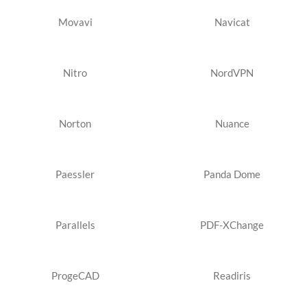
Movavi
Navicat
Nitro
NordVPN
Norton
Nuance
Paessler
Panda Dome
Parallels
PDF-XChange
ProgeCAD
Readiris