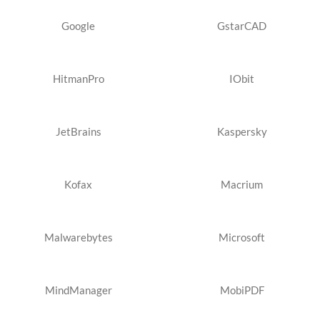
Google
GstarCAD
HitmanPro
IObit
JetBrains
Kaspersky
Kofax
Macrium
Malwarebytes
Microsoft
MindManager
MobiPDF