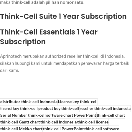
maka
think-cell adalah pilihan nomor satu
.
Think-Cell Suite 1 Year Subscription
Think-Cell Essentials 1 Year
Subscription
Aprinotech merupakan authorized reseller thinkcell di Indonesia,
silakan hubungi kami untuk mendapatkan penawaran harga terbaik
dari kami.
distributor think-cell indonesia
License key think-cell
lisensi key think-cell
product key think-cell
reseller think-cell indonesia
Serial Number think-cell
software chart PowerPoint
think-cell chart
think-cell Gantt chart
think-cell Indonesia
think-cell license
think-cell Mekko chart
think-cell PowerPoint
think-cell software