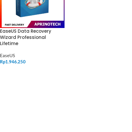
EaseUS Data Recovery
Wizard Professional
Lifetime
EaseUS
Rp
1.946.250
ADD TO CART