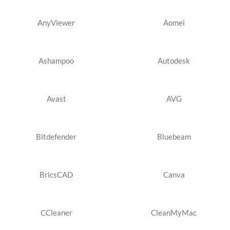
AnyViewer
Aomei
Ashampoo
Autodesk
Avast
AVG
Bitdefender
Bluebeam
BricsCAD
Canva
CCleaner
CleanMyMac