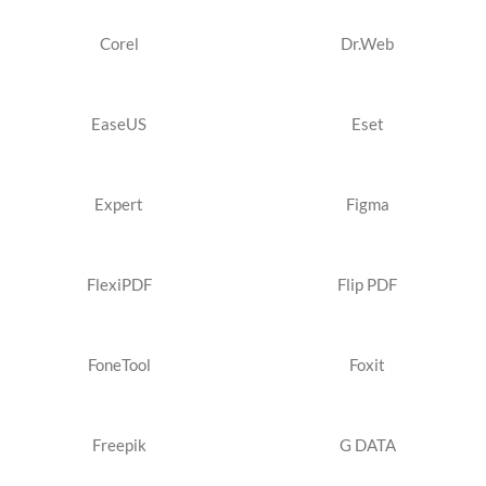
Corel
Dr.Web
EaseUS
Eset
Expert
Figma
FlexiPDF
Flip PDF
FoneTool
Foxit
Freepik
G DATA