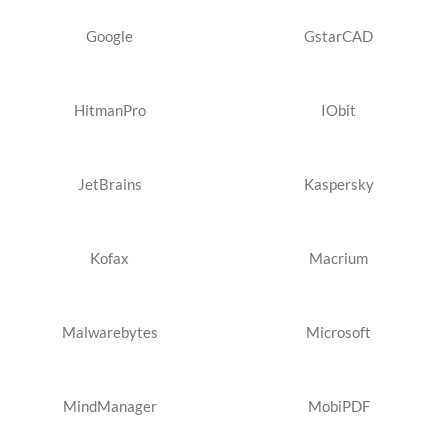
Google
GstarCAD
HitmanPro
IObit
JetBrains
Kaspersky
Kofax
Macrium
Malwarebytes
Microsoft
MindManager
MobiPDF