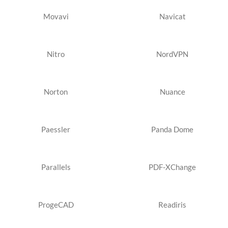
Movavi
Navicat
Nitro
NordVPN
Norton
Nuance
Paessler
Panda Dome
Parallels
PDF-XChange
ProgeCAD
Readiris