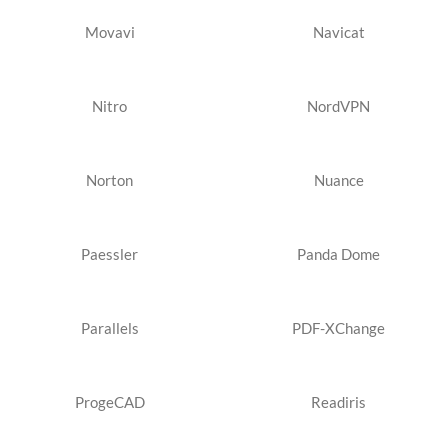
Movavi
Navicat
Nitro
NordVPN
Norton
Nuance
Paessler
Panda Dome
Parallels
PDF-XChange
ProgeCAD
Readiris