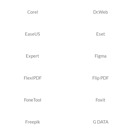
Corel
Dr.Web
EaseUS
Eset
Expert
Figma
FlexiPDF
Flip PDF
FoneTool
Foxit
Freepik
G DATA