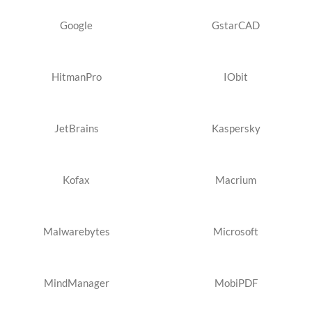
Google
GstarCAD
HitmanPro
IObit
JetBrains
Kaspersky
Kofax
Macrium
Malwarebytes
Microsoft
MindManager
MobiPDF