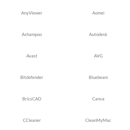
AnyViewer
Aomei
Ashampoo
Autodesk
Avast
AVG
Bitdefender
Bluebeam
BricsCAD
Canva
CCleaner
CleanMyMac