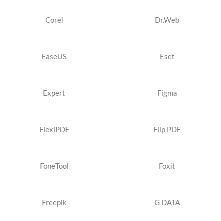
Corel
Dr.Web
EaseUS
Eset
Expert
Figma
FlexiPDF
Flip PDF
FoneTool
Foxit
Freepik
G DATA