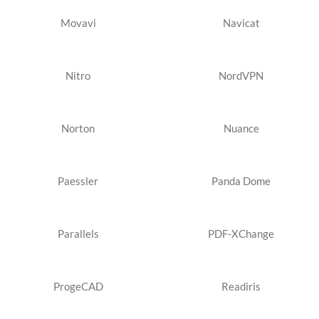
Movavi
Navicat
Nitro
NordVPN
Norton
Nuance
Paessler
Panda Dome
Parallels
PDF-XChange
ProgeCAD
Readiris