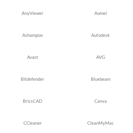
AnyViewer
Aomei
Ashampoo
Autodesk
Avast
AVG
Bitdefender
Bluebeam
BricsCAD
Canva
CCleaner
CleanMyMac