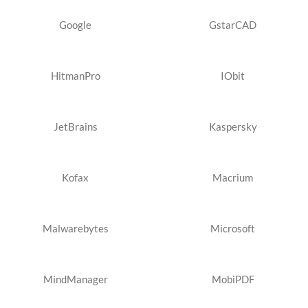
Google
GstarCAD
HitmanPro
IObit
JetBrains
Kaspersky
Kofax
Macrium
Malwarebytes
Microsoft
MindManager
MobiPDF