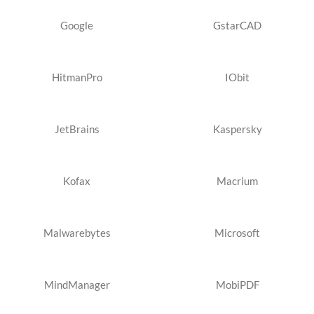
Google
GstarCAD
HitmanPro
IObit
JetBrains
Kaspersky
Kofax
Macrium
Malwarebytes
Microsoft
MindManager
MobiPDF