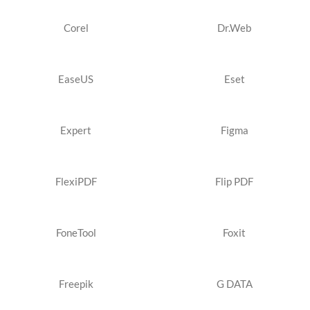
Corel
Dr.Web
EaseUS
Eset
Expert
Figma
FlexiPDF
Flip PDF
FoneTool
Foxit
Freepik
G DATA