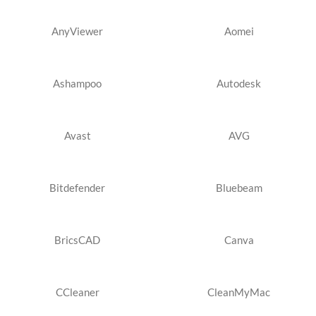
AnyViewer
Aomei
Ashampoo
Autodesk
Avast
AVG
Bitdefender
Bluebeam
BricsCAD
Canva
CCleaner
CleanMyMac