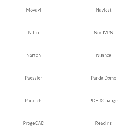
Movavi
Navicat
Nitro
NordVPN
Norton
Nuance
Paessler
Panda Dome
Parallels
PDF-XChange
ProgeCAD
Readiris