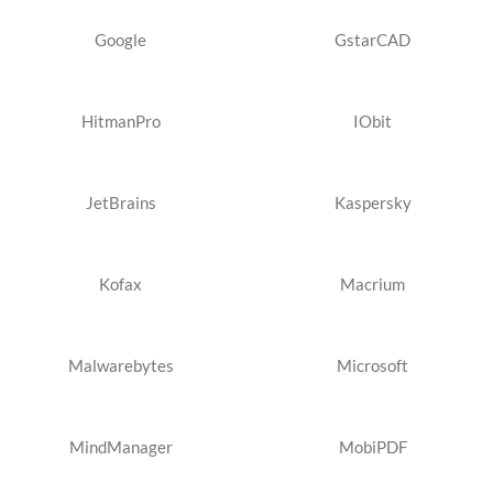
Google
GstarCAD
HitmanPro
IObit
JetBrains
Kaspersky
Kofax
Macrium
Malwarebytes
Microsoft
MindManager
MobiPDF