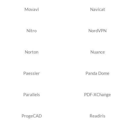
Movavi
Navicat
Nitro
NordVPN
Norton
Nuance
Paessler
Panda Dome
Parallels
PDF-XChange
ProgeCAD
Readiris