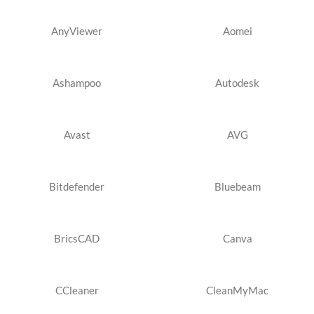
AnyViewer
Aomei
Ashampoo
Autodesk
Avast
AVG
Bitdefender
Bluebeam
BricsCAD
Canva
CCleaner
CleanMyMac