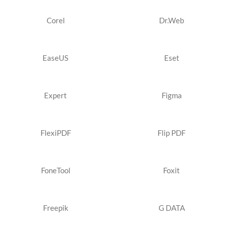
Corel
Dr.Web
EaseUS
Eset
Expert
Figma
FlexiPDF
Flip PDF
FoneTool
Foxit
Freepik
G DATA