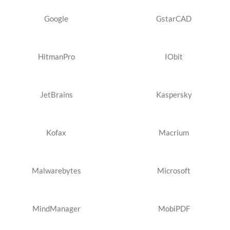
Google
GstarCAD
HitmanPro
IObit
JetBrains
Kaspersky
Kofax
Macrium
Malwarebytes
Microsoft
MindManager
MobiPDF