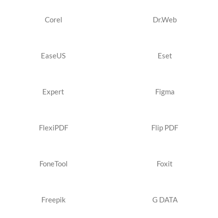
Corel
Dr.Web
EaseUS
Eset
Expert
Figma
FlexiPDF
Flip PDF
FoneTool
Foxit
Freepik
G DATA