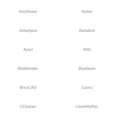
AnyViewer
Aomei
Ashampoo
Autodesk
Avast
AVG
Bitdefender
Bluebeam
BricsCAD
Canva
CCleaner
CleanMyMac