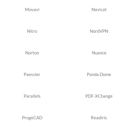
Movavi
Navicat
Nitro
NordVPN
Norton
Nuance
Paessler
Panda Dome
Parallels
PDF-XChange
ProgeCAD
Readiris