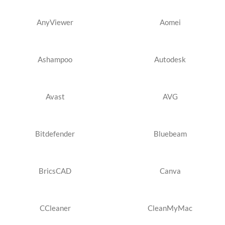
AnyViewer
Aomei
Ashampoo
Autodesk
Avast
AVG
Bitdefender
Bluebeam
BricsCAD
Canva
CCleaner
CleanMyMac