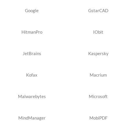
Google
GstarCAD
HitmanPro
IObit
JetBrains
Kaspersky
Kofax
Macrium
Malwarebytes
Microsoft
MindManager
MobiPDF