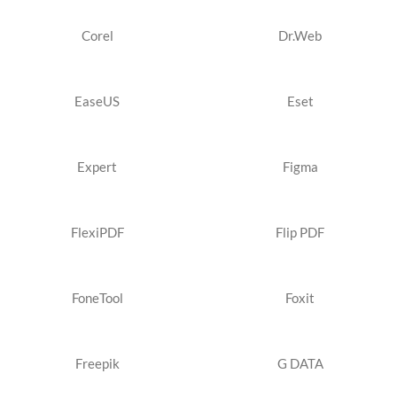
Corel
Dr.Web
EaseUS
Eset
Expert
Figma
FlexiPDF
Flip PDF
FoneTool
Foxit
Freepik
G DATA