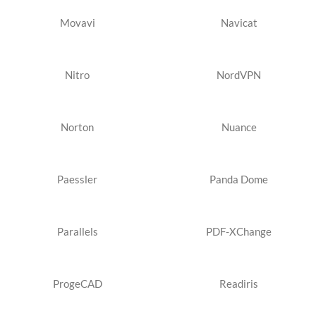
Movavi
Navicat
Nitro
NordVPN
Norton
Nuance
Paessler
Panda Dome
Parallels
PDF-XChange
ProgeCAD
Readiris