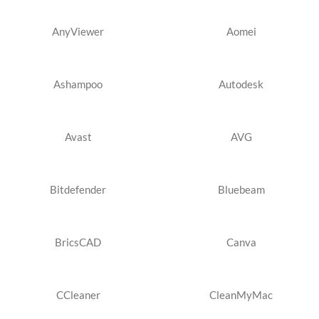
AnyViewer
Aomei
Ashampoo
Autodesk
Avast
AVG
Bitdefender
Bluebeam
BricsCAD
Canva
CCleaner
CleanMyMac