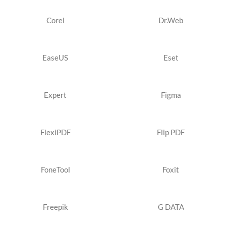
Corel
Dr.Web
EaseUS
Eset
Expert
Figma
FlexiPDF
Flip PDF
FoneTool
Foxit
Freepik
G DATA