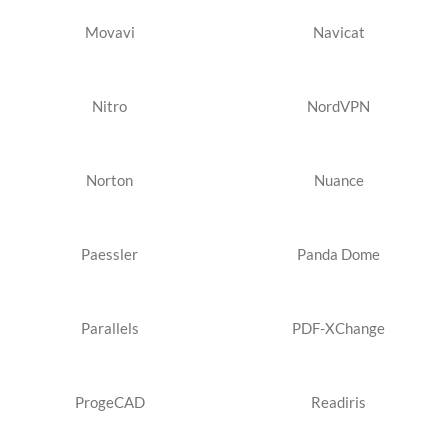
Movavi
Navicat
Nitro
NordVPN
Norton
Nuance
Paessler
Panda Dome
Parallels
PDF-XChange
ProgeCAD
Readiris