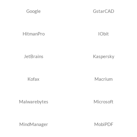
Google
GstarCAD
HitmanPro
IObit
JetBrains
Kaspersky
Kofax
Macrium
Malwarebytes
Microsoft
MindManager
MobiPDF