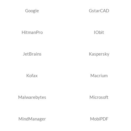
Google
GstarCAD
HitmanPro
IObit
JetBrains
Kaspersky
Kofax
Macrium
Malwarebytes
Microsoft
MindManager
MobiPDF