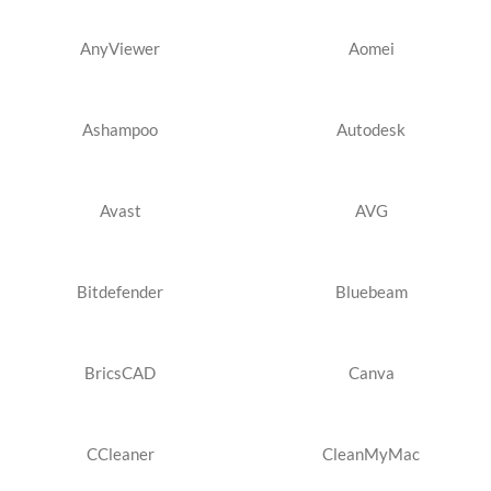
AnyViewer
Aomei
Ashampoo
Autodesk
Avast
AVG
Bitdefender
Bluebeam
BricsCAD
Canva
CCleaner
CleanMyMac