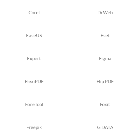
Corel
Dr.Web
EaseUS
Eset
Expert
Figma
FlexiPDF
Flip PDF
FoneTool
Foxit
Freepik
G DATA