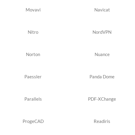
Movavi
Navicat
Nitro
NordVPN
Norton
Nuance
Paessler
Panda Dome
Parallels
PDF-XChange
ProgeCAD
Readiris