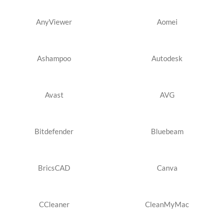
AnyViewer
Aomei
Ashampoo
Autodesk
Avast
AVG
Bitdefender
Bluebeam
BricsCAD
Canva
CCleaner
CleanMyMac