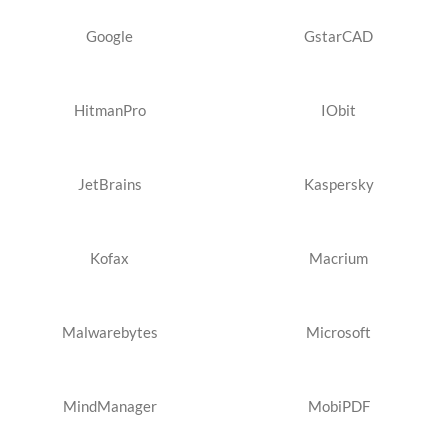
Google
GstarCAD
HitmanPro
IObit
JetBrains
Kaspersky
Kofax
Macrium
Malwarebytes
Microsoft
MindManager
MobiPDF