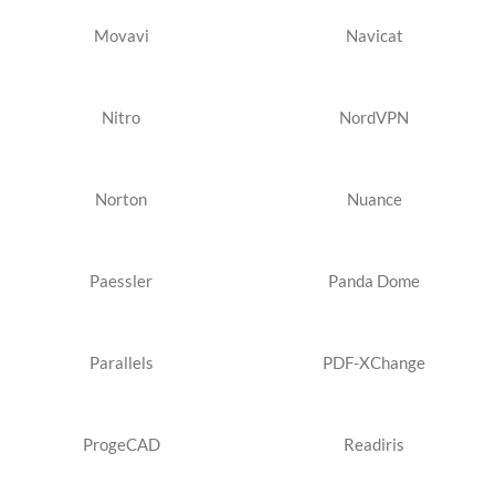
Movavi
Navicat
Nitro
NordVPN
Norton
Nuance
Paessler
Panda Dome
Parallels
PDF-XChange
ProgeCAD
Readiris