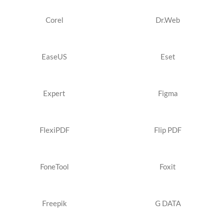
Corel
Dr.Web
EaseUS
Eset
Expert
Figma
FlexiPDF
Flip PDF
FoneTool
Foxit
Freepik
G DATA