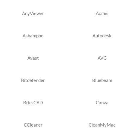
AnyViewer
Aomei
Ashampoo
Autodesk
Avast
AVG
Bitdefender
Bluebeam
BricsCAD
Canva
CCleaner
CleanMyMac