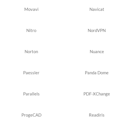
Movavi
Navicat
Nitro
NordVPN
Norton
Nuance
Paessler
Panda Dome
Parallels
PDF-XChange
ProgeCAD
Readiris