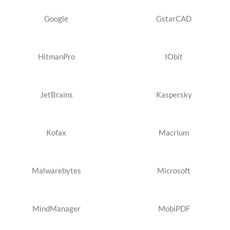
Google
GstarCAD
HitmanPro
IObit
JetBrains
Kaspersky
Kofax
Macrium
Malwarebytes
Microsoft
MindManager
MobiPDF