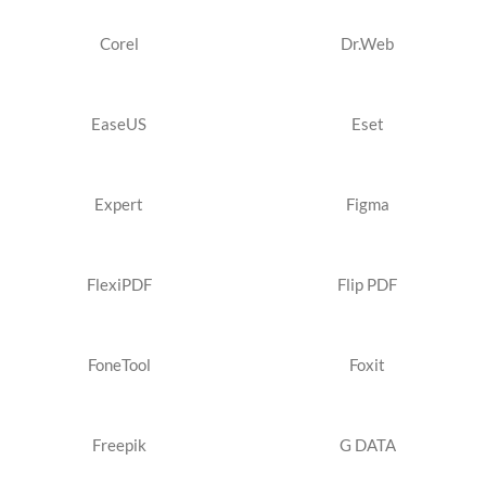
Corel
Dr.Web
EaseUS
Eset
Expert
Figma
FlexiPDF
Flip PDF
FoneTool
Foxit
Freepik
G DATA