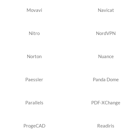
Movavi
Navicat
Nitro
NordVPN
Norton
Nuance
Paessler
Panda Dome
Parallels
PDF-XChange
ProgeCAD
Readiris