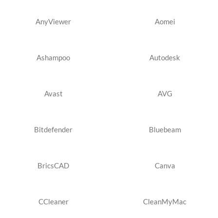
AnyViewer
Aomei
Ashampoo
Autodesk
Avast
AVG
Bitdefender
Bluebeam
BricsCAD
Canva
CCleaner
CleanMyMac