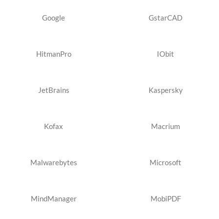
Google
GstarCAD
HitmanPro
IObit
JetBrains
Kaspersky
Kofax
Macrium
Malwarebytes
Microsoft
MindManager
MobiPDF