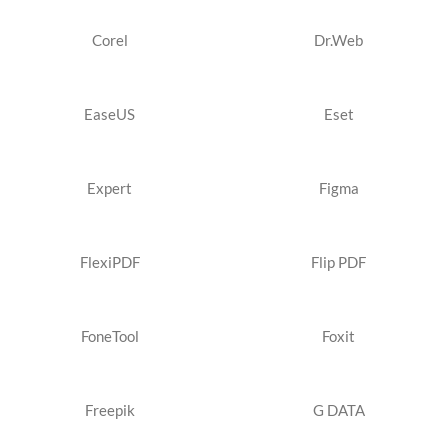
Corel
Dr.Web
EaseUS
Eset
Expert
Figma
FlexiPDF
Flip PDF
FoneTool
Foxit
Freepik
G DATA