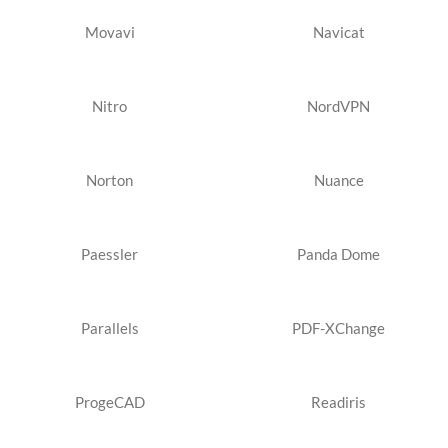
Movavi
Navicat
Nitro
NordVPN
Norton
Nuance
Paessler
Panda Dome
Parallels
PDF-XChange
ProgeCAD
Readiris