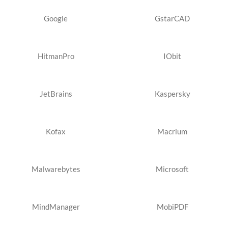
Google
GstarCAD
HitmanPro
IObit
JetBrains
Kaspersky
Kofax
Macrium
Malwarebytes
Microsoft
MindManager
MobiPDF