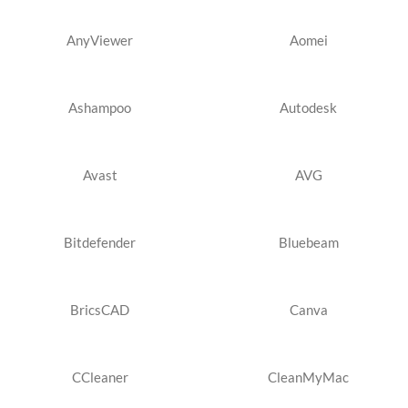
AnyViewer
Aomei
Ashampoo
Autodesk
Avast
AVG
Bitdefender
Bluebeam
BricsCAD
Canva
CCleaner
CleanMyMac