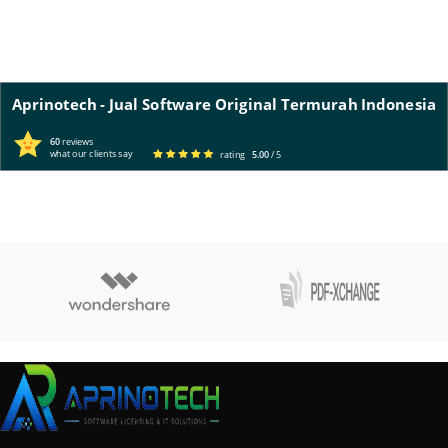
Aprinotech - Jual Software Original Termurah Indonesia
60
reviews
what our clients say
rating
5.00
/ 5