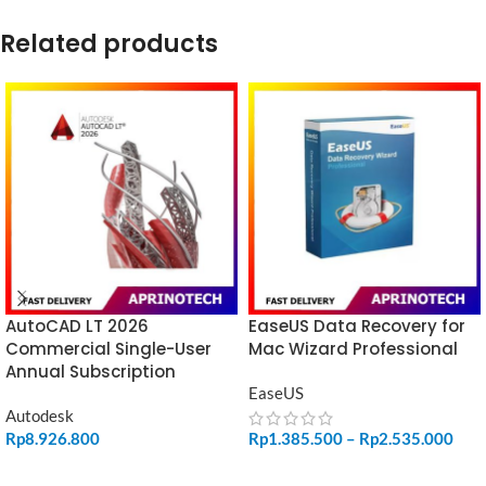
Related products
AutoCAD LT 2026
EaseUS Data Recovery for
Commercial Single-User
Mac Wizard Professional
Annual Subscription
EaseUS
Autodesk
Rp
8.926.800
Rp
1.385.500
–
Rp
2.535.000
ADD TO CART
SELECT OPTIONS